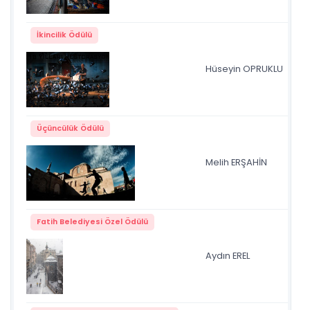
İkincilik Ödülü
Hüseyin OPRUKLU
güv
Üçüncülük Ödülü
Melih ERŞAHİN
DS
Fatih Belediyesi Özel Ödülü
Aydın EREL
Kar