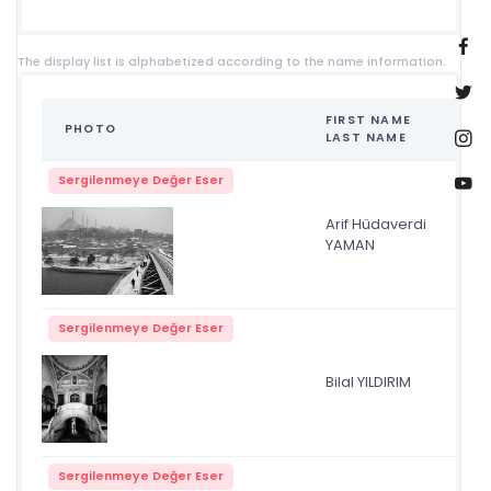
The display list is alphabetized according to the name information.
FIRST NAME
PHOTO
NA
LAST NAME
Sergilenmeye Değer Eser
Arif Hüdaverdi
kar
YAMAN
Sergilenmeye Değer Eser
Bilal YILDIRIM
cam
Sergilenmeye Değer Eser