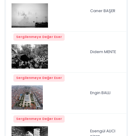
Caner BAŞER
Sis
Sergilenmeye Değer Eser
Didem MENTE
IMG
Sergilenmeye Değer Eser
Engin BALLI
Fat
Sergilenmeye Değer Eser
Esengül ALICI
ÇO