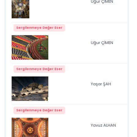
Uğur ÇİMEN
Kar
Sergilenmeye Değer Eser
Uğur ÇİMEN
st
Sergilenmeye Değer Eser
Yaşar ŞAH
İZ 
Sergilenmeye Değer Eser
Yavuz ALHAN
su