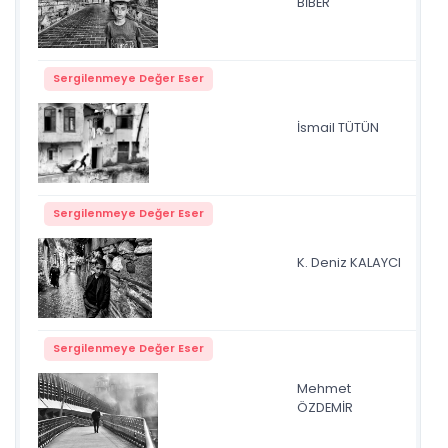
BİBER
Sergilenmeye Değer Eser
İsmail TÜTÜN
sb
Sergilenmeye Değer Eser
K. Deniz KALAYCI
3.j
Sergilenmeye Değer Eser
Mehmet
Yol
ÖZDEMİR