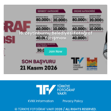
16. Zeytinburnu Belediyesi Fotoğraf
Yarışması
Join Now
KVKK Information
Privacy Policy
© TÜRKİYE FOTOĞRAF VAKFI
2026 / ALL RIGHTS RESERVED.