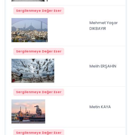
Sergilenmeye Değer Eser
Mehmet Yaşar
tar
DIKBAYIR
Sergilenmeye Değer Eser
Melih ERŞAHİN
DS
Sergilenmeye Değer Eser
Metin KAYA
kus
Sergilenmeye Değer Eser