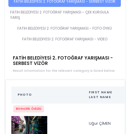
FATİH BELEDİYESİ 2. FOTOĞRAF YARIŞMASI - SERBEST VİZÖR
FATİH BELEDİYESİ 2. FOTOĞRAF YARIŞMASI - ÇEK KURGULA
YARIŞ
FATİH BELEDİYESİ 2. FOTOĞRAF YARIŞMASI - FOTO ÖYKÜ
FATİH BELEDİYESİ 2. FOTOĞRAF YARIŞMASI - VİDEO
FATİH BELEDİYESİ 2. FOTOĞRAF YARIŞMASI -
SERBEST VİZÖR
Result information for the relevant category is listed below.
FIRST NAME
PHOTO
NA
LAST NAME
Birincilik Ödülü
Uğur ÇİMEN
ay