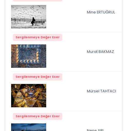
Mine ERTUĞRUL
mar
Sergilenmeye Değer Eser
Murat BAKMAZ
Ba
Sergilenmeye Değer Eser
Mürsel TAHTACI
ay
Sergilenmeye Değer Eser
Neşe ARI
sil