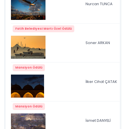
Nurcan TUNCA
em
Fatih Belediyesi Martı Özel Ödülü
Mar
Soner ARKAN
Ma
Mansiyon Ödülü
İlker Cihat ÇATAK
Ay
Mansiyon Ödülü
İsmet DANYELİ
DS