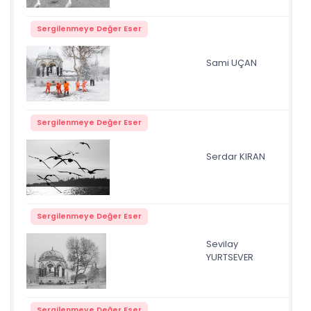
Sergilenmeye Değer Eser
Sami UÇAN
su
Sergilenmeye Değer Eser
Serdar KIRAN
MAR
Sergilenmeye Değer Eser
Sevilay
al
YURTSEVER
Sergilenmeye Değer Eser