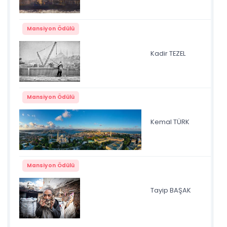
Mansiyon Ödülü
Kadir TEZEL
bal
Mansiyon Ödülü
Kemal TÜRK
pa
Mansiyon Ödülü
Tayip BAŞAK
Se