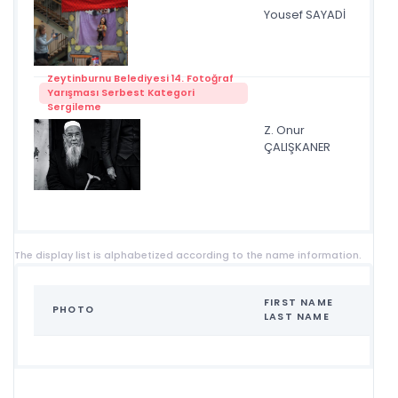
Yousef SAYADİ
kuk
Zeytinburnu Belediyesi 14. Fotoğraf
Yarışması Serbest Kategori
Sergileme
Z. Onur
Zey
ÇALIŞKANER
The display list is alphabetized according to the name information.
FIRST NAME
PHOTO
NA
LAST NAME