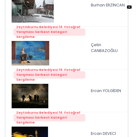
Burhan ERZİNCAN
Mil
Zeytinburnu Belediyesi 14. Fotoğraf
Yarışması Serbest Kategori
Sergileme
Çetin
Zey
CANBAZOĞLU
Dib
Zeytinburnu Belediyesi 14. Fotoğraf
Yarışması Serbest Kategori
Sergileme
Ercan YOLGİDEN
se
Zeytinburnu Belediyesi 14. Fotoğraf
Yarışması Serbest Kategori
Sergileme
Ercan DEVECİ
Mil